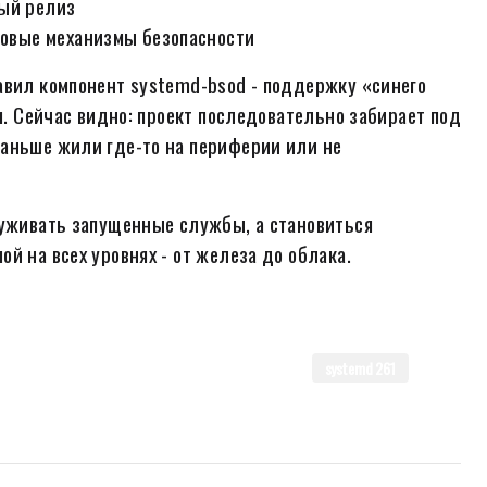
вый релиз
 новые механизмы безопасности
авил компонент systemd-bsod - поддержку «синего
м. Сейчас видно: проект последовательно забирает под
раньше жили где-то на периферии или не
луживать запущенные службы, а становиться
й на всех уровнях - от железа до облака.
systemd 261