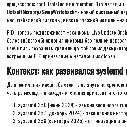
процессоров: root, isolated или member. Это детальн
DefaultMemoryZSwapWriteback=
- новый системный па
масштабах всей системы, вместо прежней модели «на
PID1 теперь поддерживает механизмы Live Update Orches
более гибкого обновления системы без полной переза
научились сохранять хранилища файловых дескрипт
встроенные ELF-примечания о метаданных dlopen.
Контекст: как развивался systemd
Для понимания масштаба стоит взглянуть на хронологи
четыре месяца - и каждая итерация приносит что-то к
systemd 256 (июнь 2024) - замена sudo через run
systemd 257 (декабрь 2024) - расширение инстр
systemd 258 (сентябрь 2025) - оптимизации и и