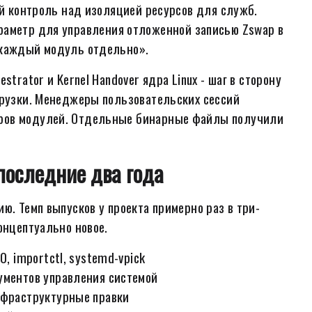
ый контроль над изоляцией ресурсов для служб.
раметр для управления отложенной записью Zswap в
 каждый модуль отдельно».
trator и Kernel Handover ядра Linux - шаг в сторону
грузки. Менеджеры пользовательских сессий
оров модулей. Отдельные бинарные файлы получили
 последние два года
ю. Темп выпусков у проекта примерно раз в три-
онцептуально новое.
0, importctl, systemd-vpick
ументов управления системой
нфраструктурные правки