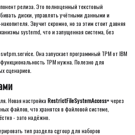
мпонент релиза. Это полноценный текстовый
збивать диски, управлять учётными данными и
-накопителя. Звучит скромно, но за этим стоит давняя
ханизмы systemd, что и запущенная система, без
swtpm.service. Она запускает программный TPM от IBM
но функциональность TPM нужна. Полезно для
ых сценариев.
сами
оля. Новая настройка
RestrictFileSystemAccess=
через
ных файлов, что хранятся в файловой системе,
стко - зато надёжно.
рировать тип раздела cgroup для наборов