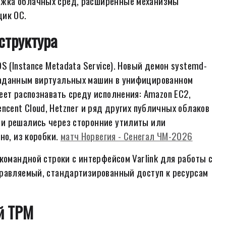
ржка облачных сред, расширенные механизмы
щик ОС.
структура
S (Instance Metadata Service). Новый демон systemd-
таданным виртуальных машин в унифицированном
еет распознавать среду исполнения: Amazon EC2,
Tencent Cloud, Hetzner и ряд других публичных облаков
и решались через сторонние утилиты или
но, из коробки.
матч Норвегия - Сенегал ЧМ-2026
командной строки с интерфейсом Varlink для работы с
правляемый, стандартизированный доступ к ресурсам
й TPM