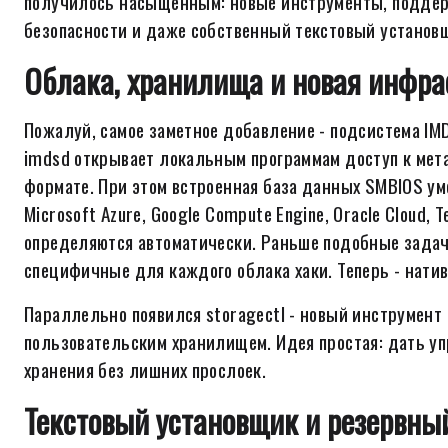
получилось насыщенным: новые инструменты, подде
безопасности и даже собственный текстовый установ
Облака, хранилища и новая инфра
Пожалуй, самое заметное добавление - подсистема IMD
imdsd открывает локальным программам доступ к ме
формате. При этом встроенная база данных SMBIOS ум
Microsoft Azure, Google Compute Engine, Oracle Cloud, 
определяются автоматически. Раньше подобные задач
специфичные для каждого облака хаки. Теперь - натив
Параллельно появился storagectl - новый инструмент 
пользовательским хранилищем. Идея простая: дать у
хранения без лишних прослоек.
Текстовый установщик и резервны