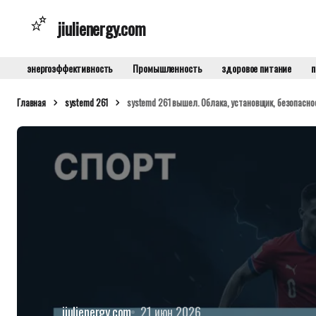
jiulienergy.com
энергоэффективность
Промышленность
здоровое питание
п
Главная
systemd 261
systemd 261 вышел. Облака, установщик, безопаснос
jiulienergy.com
21 июн 2026