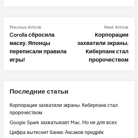
Post
Previous
Nex
Previous Article
Next Article
article:
artic
Corolla сбросила
Корпорации
navigation
маску. Японцы
захватили экраны.
переписали правила
Киберпанк стал
игры!
пророчеством
Последние статьи
Корпорации захватили экраны. Киберпанк стал
пророчеством
Google Spark захватывает Mac. Но не для всех
Цифра вытеснит банки. Аксаков предрёк