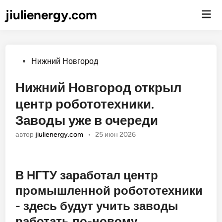
jiulienergy.com
Гла
ме
Опубликовано
Нижний Новгород
Нижний Новгород открыл
центр робототехники.
Заводы уже в очереди
автор
jiulienergy.com
•
25 июн 2026
В НГТУ заработал центр
промышленной робототехники
- здесь будут учить заводы
работать по-новому