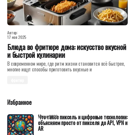
Автор:
17 ноя 2025
Блюда во фритюре дома: искусство вкусной
и быстрой кулинарии
В современном мире, где ритм жизни становится всё быстрее,
многие ищут способы приготовить вкусные и
фритюр
Избранное
Что такое пиксель и цифровые технологии:
16 янв 2026
объясняем просто от пикселя до API, VPN и
AR