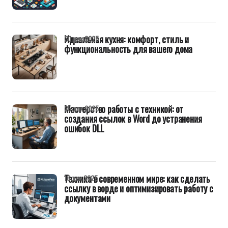
Идеальная кухня: комфорт, стиль и
30 дек 2025
функциональность для вашего дома
Мастерство работы с техникой: от
25 дек 2025
создания ссылок в Word до устранения
ошибок DLL
Техника в современном мире: как сделать
16 дек 2025
ссылку в ворде и оптимизировать работу с
документами