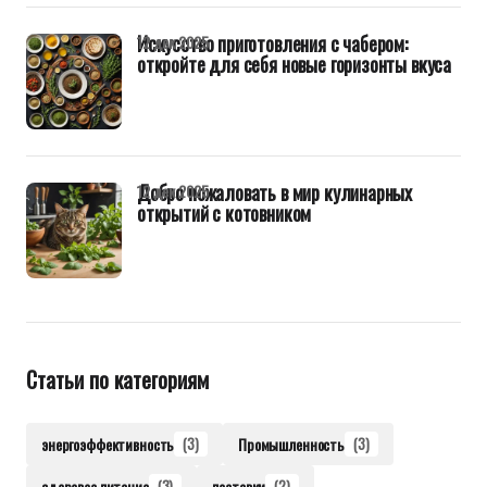
Искусство приготовления с чабером:
12 дек 2025
откройте для себя новые горизонты вкуса
Добро пожаловать в мир кулинарных
12 дек 2025
открытий с котовником
Статьи по категориям
энергоэффективность
(3)
Промышленность
(3)
здоровое питание
(3)
поставки
(2)