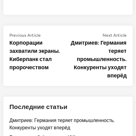
Post
Previous
Nex
Previous Article
Next Article
article:
artic
Корпорации
Дмитриев: Германия
navigation
захватили экраны.
теряет
Киберпанк стал
промышленность.
пророчеством
Конкуренты уходят
вперёд
Последние статьи
Дмитриев: Германия теряет промышленность.
Конкуренты уходят вперёд